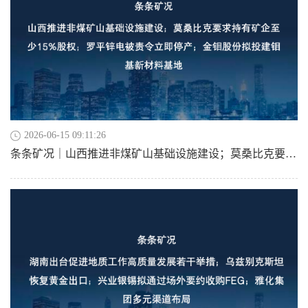
2026-06-15 09:11:26
条条矿况｜山西推进非煤矿山基础设施建设；莫桑比克要求持有矿企至少15%股权；罗平锌电被责令立即停产；金钼股份拟投建钼基新材料基地