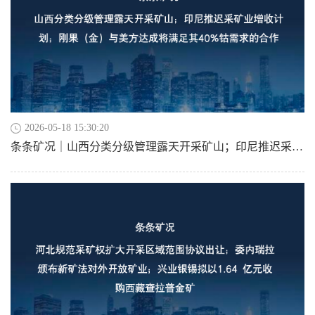
2026-05-18 15:30:20
条条矿况｜山西分类分级管理露天开采矿山；印尼推迟采矿业增收计划；刚果（金）与美方达成将满足其40%钴需求的合作