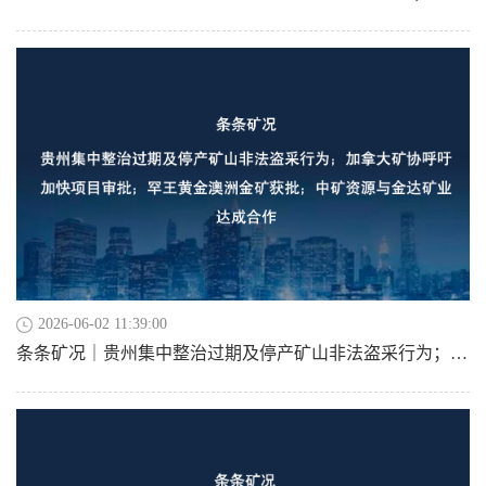
2026-06-02 11:39:00
条条矿况｜贵州集中整治过期及停产矿山非法盗采行为；加拿大矿协呼吁加快项目审批；罕王黄金澳洲金矿获批；中矿资源与金达矿业达成合作