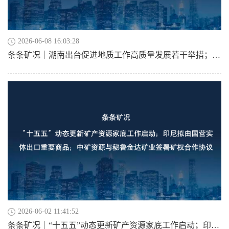
2026-06-08 16:03:28
条条矿况｜湖南出台促进地质工作高质量发展若干举措；乌兹别克斯坦恢复黄金出口；兴业银锡拟通过场外要约收购FEG；雅化集团多元渠道布局
2026-06-02 11:41:52
条条矿况｜“十五五”动态更新矿产资源家底工作启动；印尼拟由国营实体出口重要商品；中矿资源与秘鲁金达矿业签署矿权合作协议