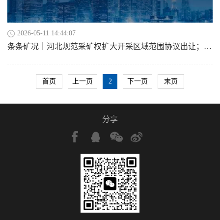
2026-05-11 14:44:07
条条矿况｜河北规范采矿权扩大开采区域范围协议出让；委内瑞拉颁布新矿法对外开放矿业；兴业银锡拟以1.64 亿元收购西藏查拉普金矿
首页
上一页
2
下一页
末页
分享