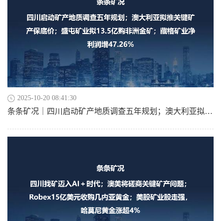
2025-10-20 08:41:30
条条矿况｜四川启动矿产地质调查五年规划；澳大利亚拟推关键矿产保底价；盛屯矿业拟13.5亿购非洲金矿；藏格矿业净利润增47.26%