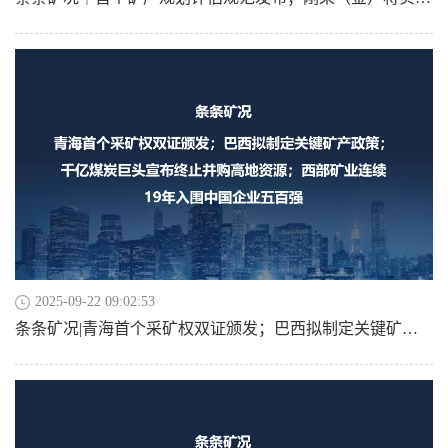
2025-09-22 09:02:53
条条矿况|青海首个采矿权双证颁发；巴西拟制定关键矿产政策；千亿煤炭巨头宣布终止并购高地资源；西部矿业连续19年入围中国企业五百强