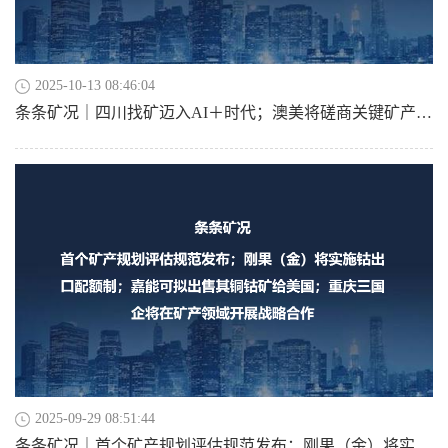
2025-10-13 08:46:04
条条矿况｜四川找矿迈入AI＋时代；澳美将磋商关键矿产问题；Robex15亿美元收购几内亚黄金；美股矿业股走强，哈莫尼黄金涨超4%
2025-09-29 08:51:44
条条矿况｜首个矿产规划评估规范发布；刚果（金）将实施钴出口配额制；嘉能可拟出售其铜钴矿给美国；重庆三国企将在矿产领域开展战略合作