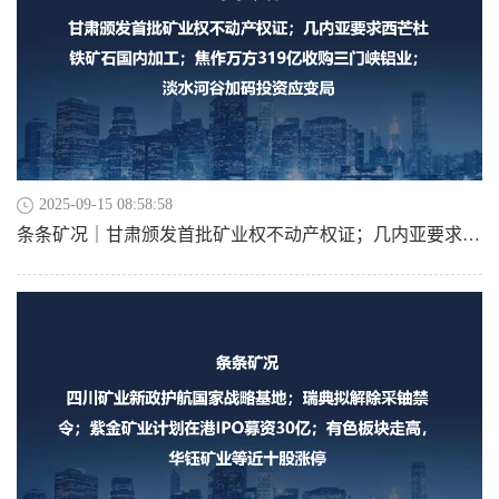
2025-09-15 08:58:58
条条矿况｜甘肃颁发首批矿业权不动产权证；几内亚要求西芒杜铁矿石国内加工；焦作万方319亿收购三门峡铝业；淡水河谷加码投资应变局