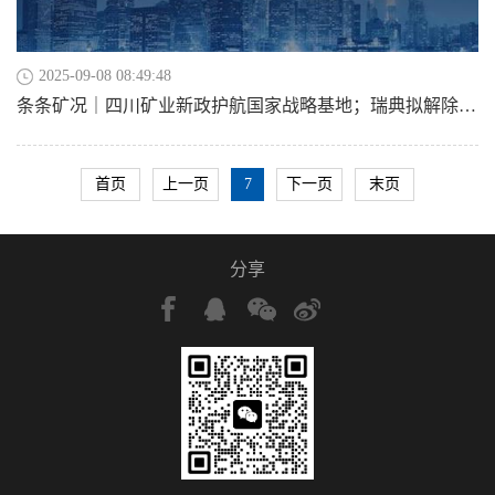
2025-09-08 08:49:48
条条矿况｜四川矿业新政护航国家战略基地；瑞典拟解除采铀禁令；紫金矿业计划在港IPO募资30亿；有色板块走高，华钰矿业等近十股涨停
首页
上一页
7
下一页
末页
分享