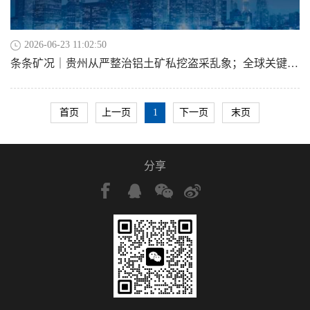
2026-06-23 11:02:50
条条矿况｜贵州从严整治铝土矿私挖盗采乱象；全球关键矿产竞争更趋激烈；哈萨克斯坦两大钨矿项目进入关键阶段 ；印尼取消矿业利润分成
首页
上一页
1
下一页
末页
分享