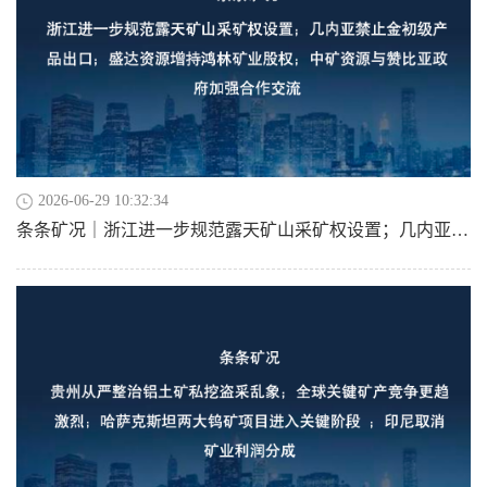
2026-06-29 10:32:34
条条矿况｜浙江进一步规范露天矿山采矿权设置；几内亚禁止金初级产品出口；盛达资源增持鸿林矿业股权；中矿资源与赞比亚政府加强合作交流