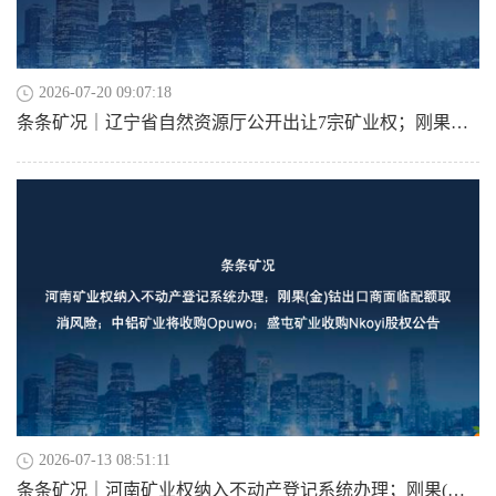
2026-07-20 09:07:18
条条矿况｜辽宁省自然资源厅公开出让7宗矿业权；刚果（金）修改矿法引发行业担忧；兴业银锡拟认购TAT20%股份；中纳加强关键矿产开发合作
2026-07-13 08:51:11
条条矿况｜河南矿业权纳入不动产登记系统办理；刚果(金)钴出口商面临配额取消风险；中铝矿业将收购Opuwo；盛屯矿业收购Nkoyi股权公告