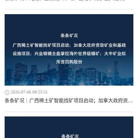
2026-07-06 08:53:51
条条矿况｜广西稀土矿智能找矿项目启动；加拿大政府资助矿业和基础设施项目；兴业银锡全盘掌控海外世界级锡矿；大中矿业拟斥资回购股份