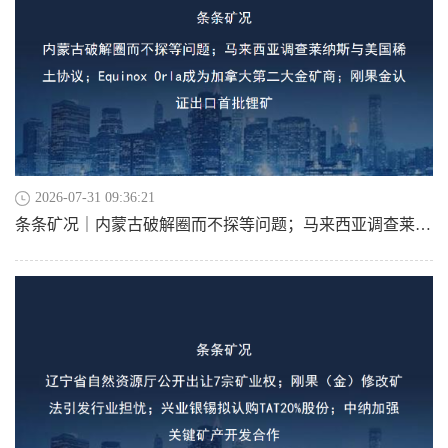
2026-07-31 09:36:21
条条矿况｜内蒙古破解圈而不探等问题；马来西亚调查莱纳斯与美国稀土协议；Equinox Orla成为加拿大第二大金矿商；刚果金认证出口首批锂矿