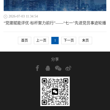
2026-07-03 11:34:54
“党建赋能评优·标杆聚力前行”——“七一”先进党员事迹轮播
首页
上一页
1
下一页
末页
分享