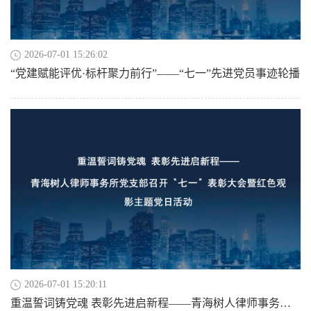
2026-07-01 15:26:02
“党建赋能评优·标杆聚力前行”——“七一”先进党员事迹轮播
2026-07-01 15:20:11
重温誓词铸党魂 表彰先进启新程——青海树人律师事务所党支部召开“七一”表彰大会暨红色观影主题党日活动