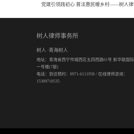
党建引领践初心 普法惠民暖乡村——树人律
树人律师事务所
树人 ·青海树人
地址：青海省西宁市城西区五四西路61号 新华联国
一号楼(7层)
电话：到访预约：0971-6111958 / 在线律师咨询：
15309710535