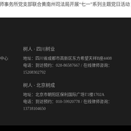
师事务所党支部联合黄南州司法局开展“七一”系列主题党日活动
树人 · 四川树业
际中心
地址：四川省成都市高新区东方希望天祥B座4408
电话：到访预约：028-86587667 / 在线律师咨询：
15208302792
树人 · 北京树成
地址：北京市朝阳区保利国际广场T1楼1702A
电话：到访预约：010-59920778 / 在线律师咨询：
13718104650