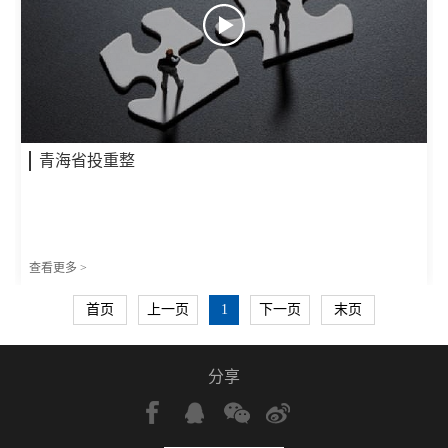
青海省投重整
查看更多 >
首页
上一页
1
下一页
末页
分享